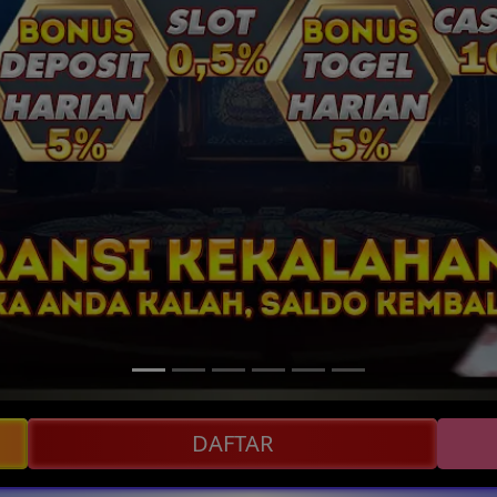
DAFTAR