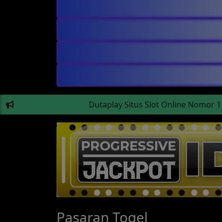
taplay Situs Slot Online Nomor 1 Terpercaya dan Togel Onl
Pasaran Togel