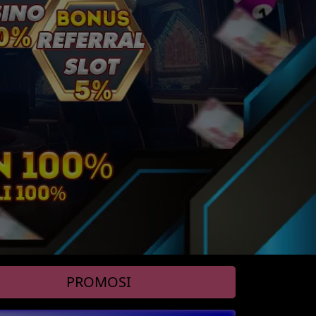
PROMOSI