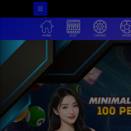
HOME
SLOT
CASINO
SPOR