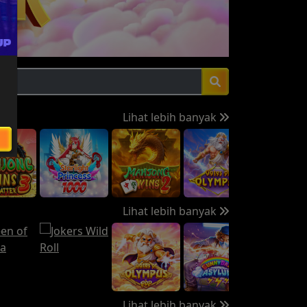
Lihat lebih banyak
Lihat lebih banyak
Lihat lebih banyak