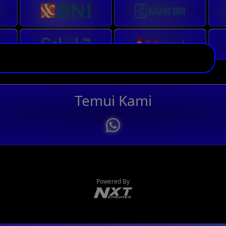
Temui Kami
Powered By