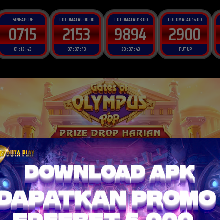
TOTOMACAU 00:00
TOTOMACAU 13:00
TOTOMACAU 16:00
TOTOMACAU 19:00
2153
9894
2900
9401
07 : 37 : 41
20 : 37 : 41
TUTUP
02 : 37 : 41