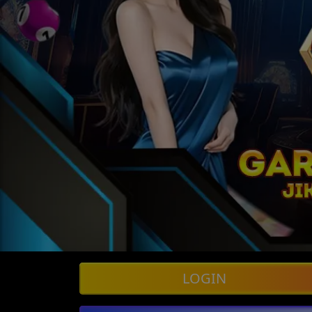
LOGIN