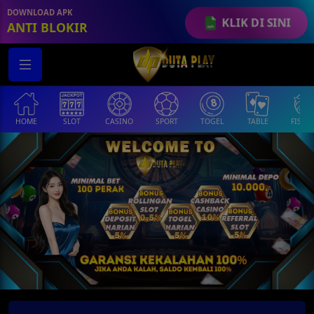
DOWNLOAD APK
KLIK DI SINI
ANTI BLOKIR
SLOT
CASINO
SPORT
TOGEL
TABLE
FISHING
COCK