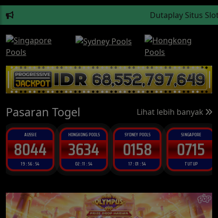
Dutaplay Situs Slot Online Nom
Pasaran Togel
Lihat lebih banyak
HONGKONG POOLS
SYDNEY POOLS
SINGAPORE
TOTOMACAU 00:00
3634
0158
0715
6529
02 : 11 : 53
17 : 01 : 53
TUTUP
03 : 11 : 53