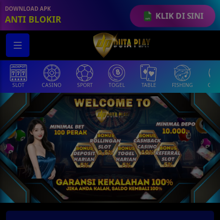
DOWNLOAD APK
KLIK DI SINI
ANTI BLOKIR
SLOT
CASINO
SPORT
TOGEL
TABLE
FISHING
COCK