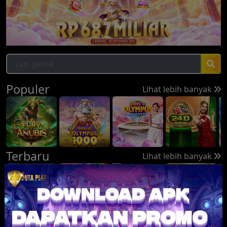
Populer
Lihat lebih banyak
Terbaru
Lihat lebih banyak
Slot
Lihat lebih banyak