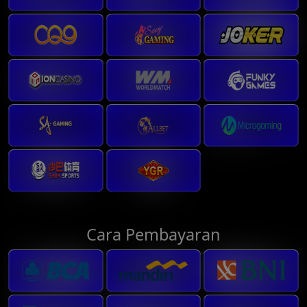
Cara Pembayaran