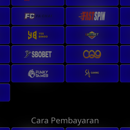
Cara Pembayaran