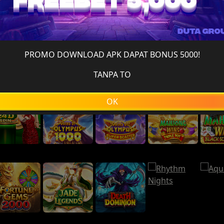
PROMO DOWNLOAD APK DAPAT BONUS 5000!
TANPA TO
OK