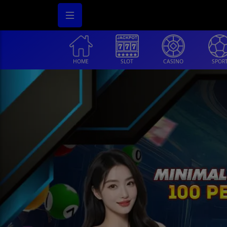
HOME
SLOT
CASINO
SPOR