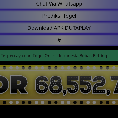
Chat Via Whatsapp
Prediksi Togel
Download APK DUTAPLAY
#
ine Indonesia Bebas Betting !