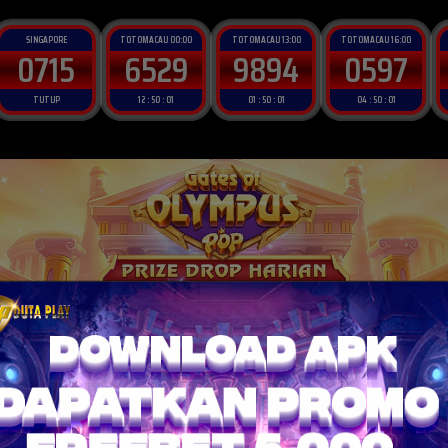
TOTOMACAU 00:00
TOTOMACAU 13:00
TOTOMACAU 16:00
TOTOMACAU 19:00
6529
9894
0597
5843
12 : 49 : 58
01 : 49 : 58
04 : 49 : 58
07 : 49 : 58