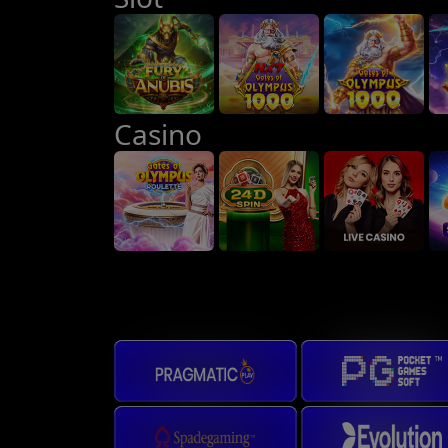
Casino