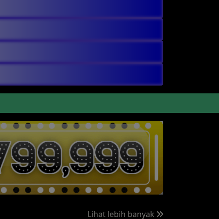
Lihat lebih banyak