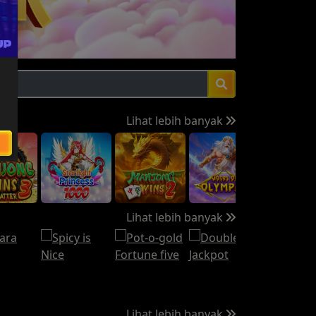
Lihat lebih banyak
Lihat lebih banyak
Lihat lebih banyak