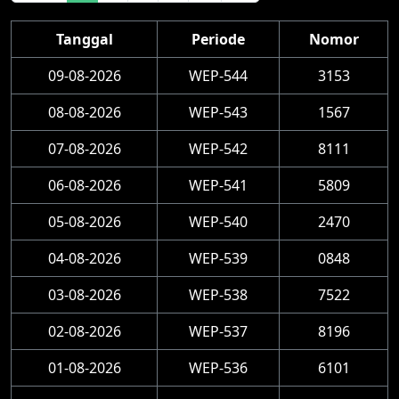
Tanggal
Periode
Nomor
09-08-2026
WEP-544
3153
08-08-2026
WEP-543
1567
07-08-2026
WEP-542
8111
06-08-2026
WEP-541
5809
05-08-2026
WEP-540
2470
04-08-2026
WEP-539
0848
03-08-2026
WEP-538
7522
02-08-2026
WEP-537
8196
01-08-2026
WEP-536
6101