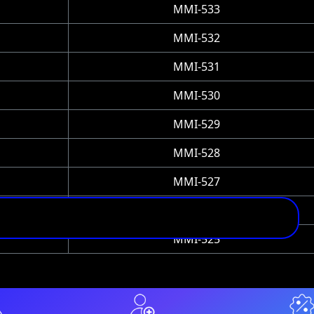
MMI-533
MMI-532
MMI-531
MMI-530
MMI-529
MMI-528
MMI-527
MMI-526
MMI-525