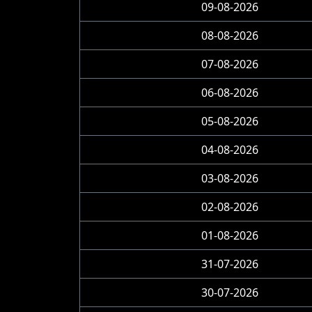
09-08-2026
08-08-2026
07-08-2026
06-08-2026
05-08-2026
04-08-2026
03-08-2026
02-08-2026
01-08-2026
31-07-2026
30-07-2026