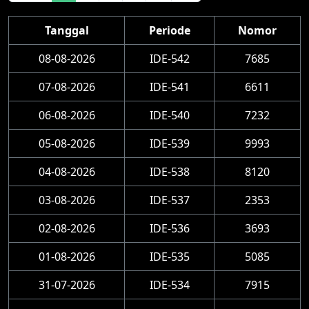
Tanggal
Periode
Nomor
08-08-2026
IDE-542
7685
07-08-2026
IDE-541
6611
06-08-2026
IDE-540
7232
05-08-2026
IDE-539
9993
04-08-2026
IDE-538
8120
03-08-2026
IDE-537
2353
02-08-2026
IDE-536
3693
01-08-2026
IDE-535
5085
31-07-2026
IDE-534
7915