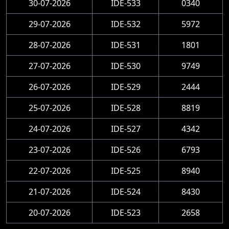
30-07-2026
IDE-533
0340
29-07-2026
IDE-532
5972
28-07-2026
IDE-531
1801
27-07-2026
IDE-530
9749
26-07-2026
IDE-529
2444
25-07-2026
IDE-528
8819
24-07-2026
IDE-527
4342
23-07-2026
IDE-526
6793
22-07-2026
IDE-525
8940
21-07-2026
IDE-524
8430
20-07-2026
IDE-523
2658