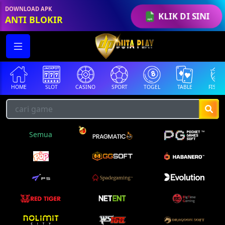
DOWNLOAD APK
KLIK DI SINI
ANTI BLOKIR
HOME
SLOT
CASINO
SPORT
TOGEL
TABLE
FISHI
Semua