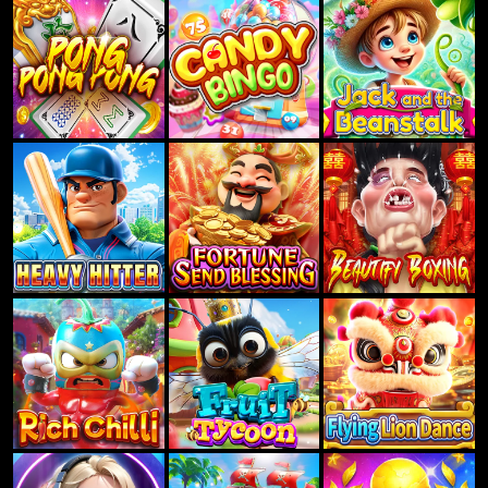
xg****ov
Telah Berhasil Melakukan Withdraw
Rp 3.401.000,00