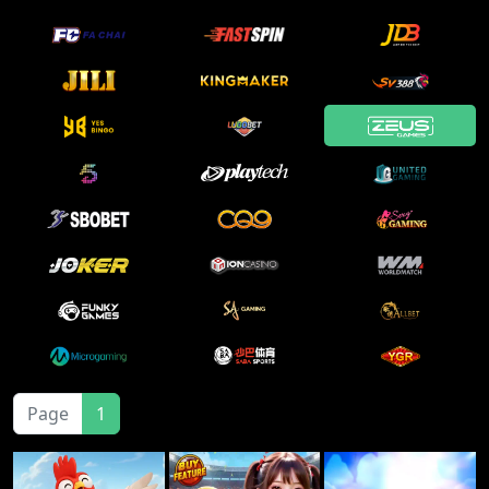
Page
1