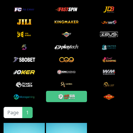
Page
1