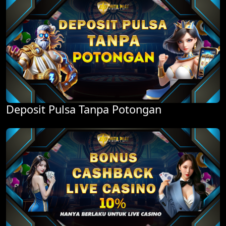
Deposit Pulsa Tanpa Potongan