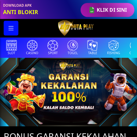
DOWNLOAD APK
KLIK DI SINI
ANTI BLOKIR
SLOT
CASINO
SPORT
TOGEL
TABLE
FISHING
COCK
BONUS GARANSI KEKALAHAN