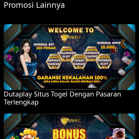
Promosi Lainnya
Dutaplay Situs Togel Dengan Pasaran
Terlengkap