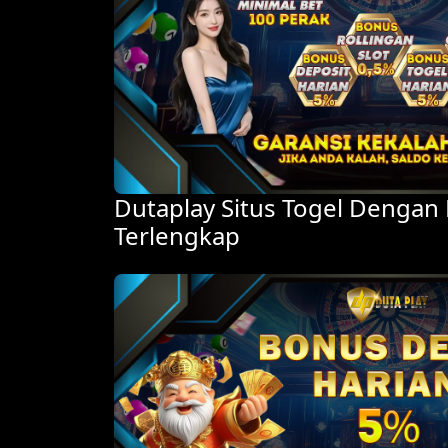
Dutaplay Situs Togel Dengan
Terlengkap