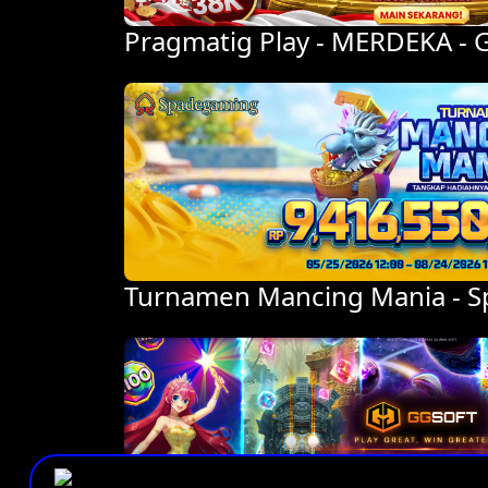
Pragmatig Play - MERDEKA - 
Turnamen Mancing Mania - 