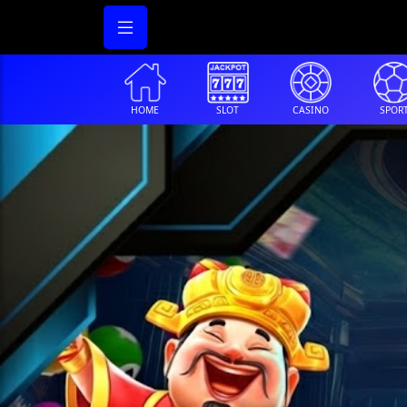
HOME
SLOT
CASINO
SPOR