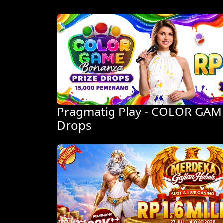
Pragmatig Play - COLOR GAM
Drops