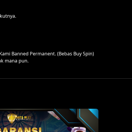
kutnya.
ami Banned Permanent. (Bebas Buy Spin)
hak mana pun.