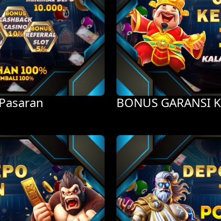
 Pasaran
BONUS GARANSI 