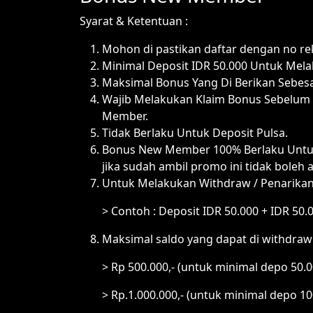
Syarat & Ketentuan :
Mohon di pastikan daftar dengan no r
Minimal Deposit IDR 50.000 Untuk Me
Maksimal Bonus Yang Di Berikan Sebesar 
Wajib Melakukan Klaim Bonus Sebelum 
Member.
Tidak Berlaku Untuk Deposit Pulsa.
Bonus New Member 100% Berlaku Untuk Se
jika sudah ambil promo ini tidak boleh 
Untuk Melakukan Withdraw / Penarikan 
> Contoh : Deposit IDR 50.000 + IDR 50.
Maksimal saldo yang dapat di withdraw
> Rp 500.000,- (untuk minimal depo 50.0
> Rp.1.000.000,- (untuk minimal depo 10