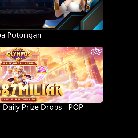
pa Potongan
 Daily Prize Drops - POP