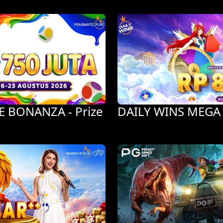
E BONANZA - Prize
DAILY WINS MEGA 